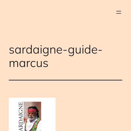
Aller
au
contenu
sardaigne-guide-
marcus