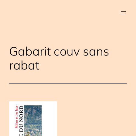
Aller
au
contenu
Gabarit couv sans
rabat